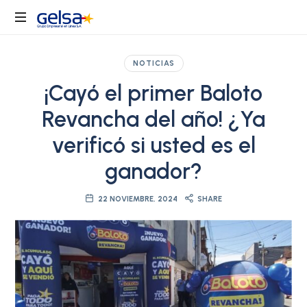
Gelsa
Grupo
Gelsa
NOTICIAS
es
¡Cayó el primer Baloto
el
holding
Revancha del año! ¿Ya
empresarial
líder
verificó si usted es el
en
ganador?
servicios
transaccionales
para
22 NOVIEMBRE, 2024
SHARE
Colombia