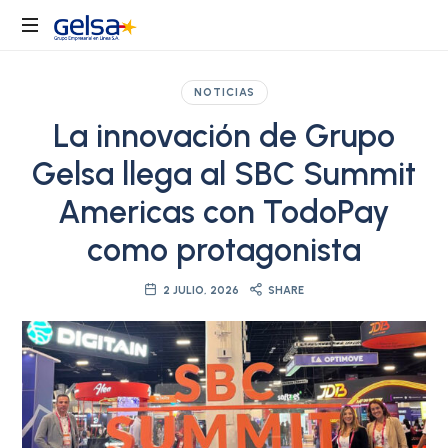
Gelsa
Grupo
Gelsa
NOTICIAS
es
La innovación de Grupo
el
holding
Gelsa llega al SBC Summit
empresarial
líder
Americas con TodoPay
en
como protagonista
servicios
transaccionales
para
2 JULIO, 2026
SHARE
Colombia