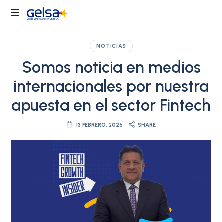
Gelsa
Grupo
Gelsa
NOTICIAS
es
Somos noticia en medios
el
holding
internacionales por nuestra
empresarial
líder
apuesta en el sector Fintech
en
servicios
13 FEBRERO, 2026
SHARE
transaccionales
para
Colombia