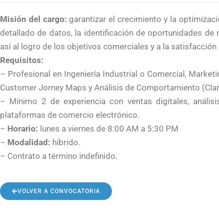
Misión del cargo:
garantizar el crecimiento y la optimizac
transaccionales
detallado de datos, la identificación de oportunidades d
así al logro de los objetivos comerciales y a la satisfacción 
Requisitos:
para
– Profesional en Ingeniería Industrial o Comercial, Marke
Customer Jorney Maps y Análisis de Comportamiento (Clarit
– Mínimo 2 de experiencia con ventas digitales, análi
plataformas de comercio electrónico.
Colombia
–
Horario:
lunes a viernes de 8:00 AM a 5:30 PM
–
Modalidad:
híbrido.
– Contrato a término indefinido.
VOLVER A CONVOCATORIA