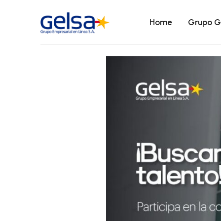
Home
Grupo G
Grupo
Gelsa
es
el