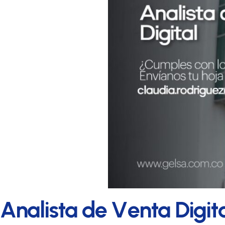
holding
empresarial
líder
en
A
n
a
l
i
s
t
a
d
e
V
e
n
t
a
D
i
g
i
t
servicios