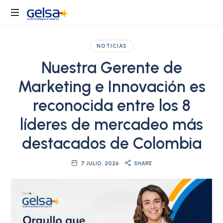
Gelsa
Grupo
Gelsa
NOTICIAS
es
Nuestra Gerente de
el
holding
Marketing e Innovación es
empresarial
líder
reconocida entre los 8
en
líderes de mercadeo más
servicios
transaccionales
destacados de Colombia
para
Colombia
7 JULIO, 2026
SHARE